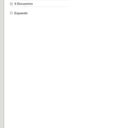
X Encuentro
Expandir