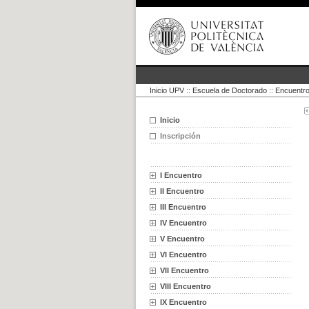
Inicio UPV
::
Escuela de Doctorado
::
Encuentro
Inicio
Inscripción
I Encuentro
II Encuentro
III Encuentro
IV Encuentro
V Encuentro
VI Encuentro
VII Encuentro
VIII Encuentro
IX Encuentro