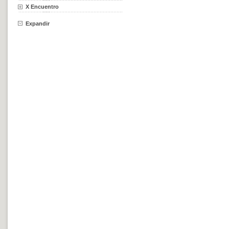
X Encuentro
Expandir