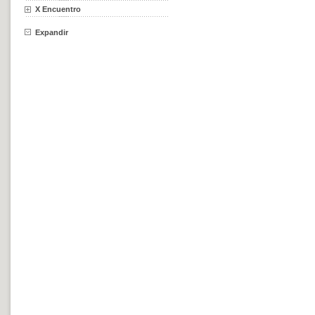
X Encuentro
Expandir