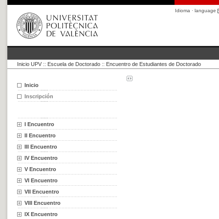
Idioma · language
Inicio UPV
::
Escuela de Doctorado
::
Encuentro de Estudiantes de Doctorado
Inicio
Inscripción
I Encuentro
II Encuentro
III Encuentro
IV Encuentro
V Encuentro
VI Encuentro
VII Encuentro
VIII Encuentro
IX Encuentro