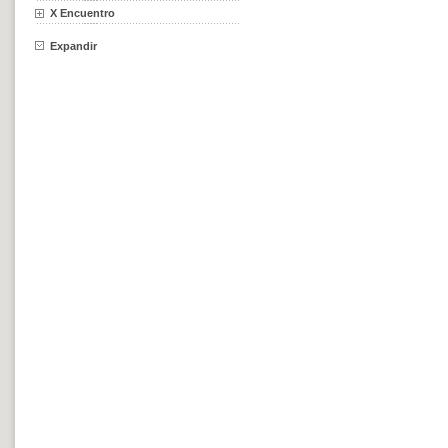
X Encuentro
Expandir