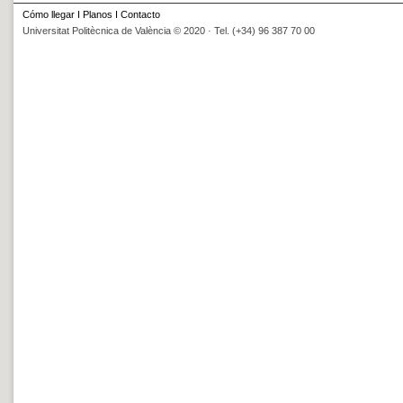
Cómo llegar
I
Planos
I
Contacto
Universitat Politècnica de València © 2020 · Tel. (+34) 96 387 70 00