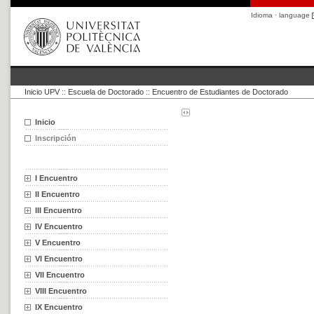
Idioma · language
Inicio UPV
::
Escuela de Doctorado
::
Encuentro de Estudiantes de Doctorado
Inicio
Inscripción
I Encuentro
II Encuentro
III Encuentro
IV Encuentro
V Encuentro
VI Encuentro
VII Encuentro
VIII Encuentro
IX Encuentro