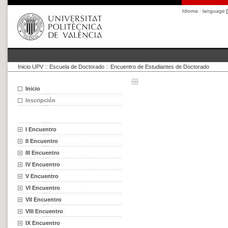
Idioma · language
Inicio UPV
::
Escuela de Doctorado
::
Encuentro de Estudiantes de Doctorado
Inicio
Inscripción
I Encuentro
II Encuentro
III Encuentro
IV Encuentro
V Encuentro
VI Encuentro
VII Encuentro
VIII Encuentro
IX Encuentro