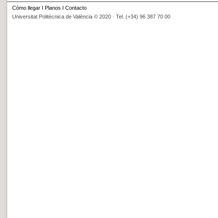
Cómo llegar
I
Planos
I
Contacto
Universitat Politècnica de València © 2020 · Tel. (+34) 96 387 70 00