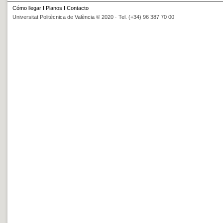
Cómo llegar
I
Planos
I
Contacto
Universitat Politècnica de València © 2020 · Tel. (+34) 96 387 70 00