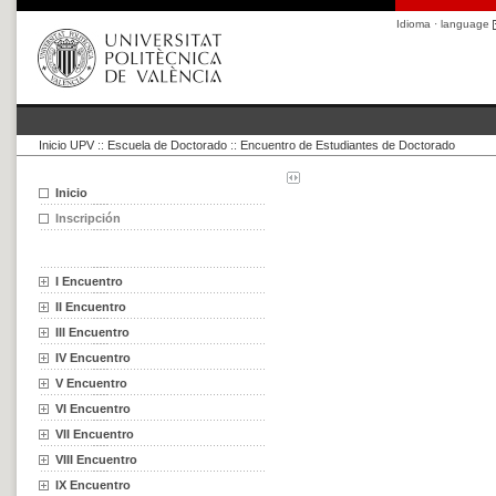
Idioma · language
Inicio UPV
::
Escuela de Doctorado
::
Encuentro de Estudiantes de Doctorado
Inicio
Inscripción
I Encuentro
II Encuentro
III Encuentro
IV Encuentro
V Encuentro
VI Encuentro
VII Encuentro
VIII Encuentro
IX Encuentro