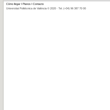
Cómo llegar
I
Planos
I
Contacto
Universitat Politècnica de València © 2020 · Tel. (+34) 96 387 70 00