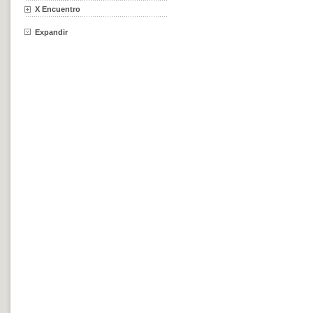
X Encuentro
Expandir