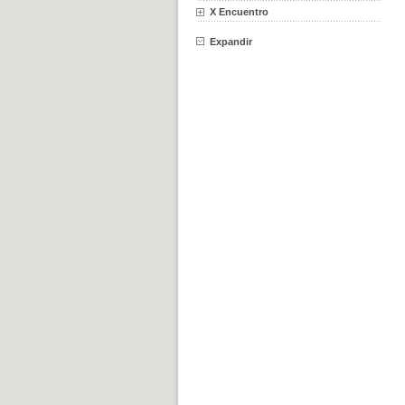
X Encuentro
Expandir