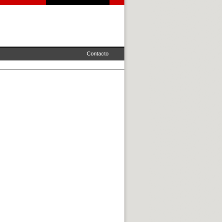
Contacto