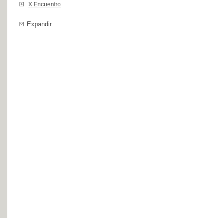
X Encuentro
Expandir