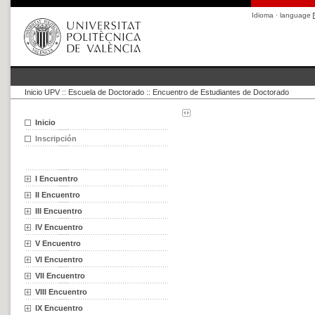
Idioma · language
Inicio UPV
::
Escuela de Doctorado
::
Encuentro de Estudiantes de Doctorado
Inicio
Inscripción
I Encuentro
II Encuentro
III Encuentro
IV Encuentro
V Encuentro
VI Encuentro
VII Encuentro
VIII Encuentro
IX Encuentro