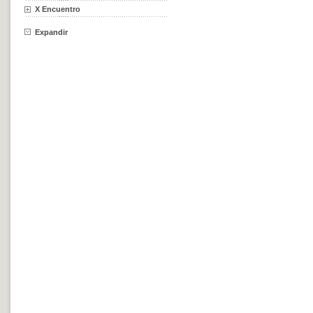
X Encuentro
Expandir