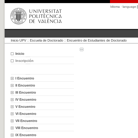
Idioma · language
Inicio UPV
::
Escuela de Doctorado
::
Encuentro de Estudiantes de Doctorado
Inicio
Inscripción
I Encuentro
II Encuentro
III Encuentro
IV Encuentro
V Encuentro
VI Encuentro
VII Encuentro
VIII Encuentro
IX Encuentro