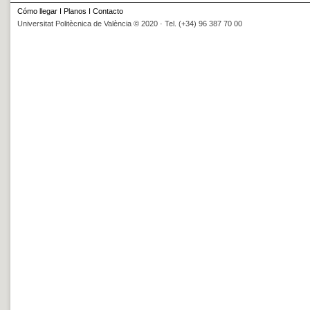
Cómo llegar
I
Planos
I
Contacto
Universitat Politècnica de València © 2020 · Tel. (+34) 96 387 70 00