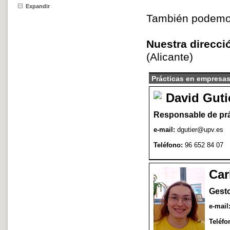
Expandir
También podemos 
Nuestra direcci
(Alicante)
Prácticas en empresa
David Guti
Responsable de prá
e-mail:
dgutier@upv.es
Teléfono:
96 652 84 07
Car
Gesto
e-mail
Teléfo