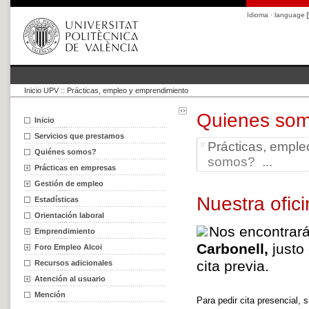
Idioma · language
Inicio UPV
::
Prácticas, empleo y emprendimiento
Quienes so
Inicio
Servicios que prestamos
Prácticas, empl
Quiénes somos?
somos? ...
Prácticas en empresas
Gestión de empleo
Nuestra ofic
Estadísticas
Orientación laboral
Nos encontrar
Emprendimiento
Carbonell,
justo 
Foro Empleo Alcoi
cita previa.
Recursos adicionales
Atención al usuario
Mención
Para pedir cita presencial, s