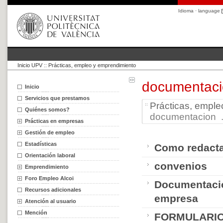
Idioma · language
Inicio UPV
::
Prácticas, empleo y emprendimiento
documentac
Inicio
Servicios que prestamos
Prácticas, empl
Quiénes somos?
documentacion .
Prácticas en empresas
Gestión de empleo
Estadísticas
Como redacta
Orientación laboral
convenios
Emprendimiento
Foro Empleo Alcoi
Documentació
Recursos adicionales
empresa
Atención al usuario
Mención
FORMULARIO