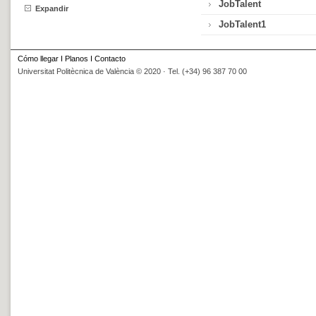
JobTalent
Expandir
JobTalent1
Cómo llegar
I
Planos
I
Contacto
Universitat Politècnica de València © 2020 · Tel. (+34) 96 387 70 00