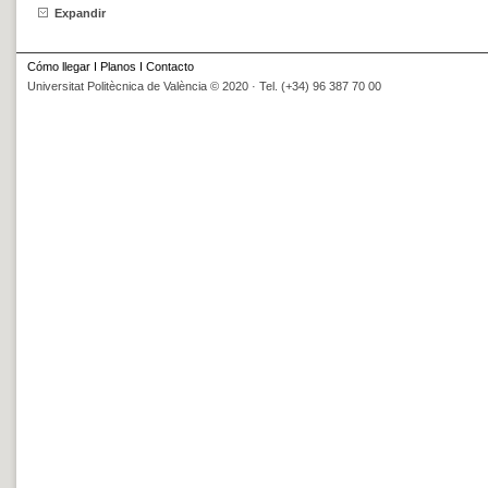
Expandir
Cómo llegar
I
Planos
I
Contacto
Universitat Politècnica de València © 2020 · Tel. (+34) 96 387 70 00