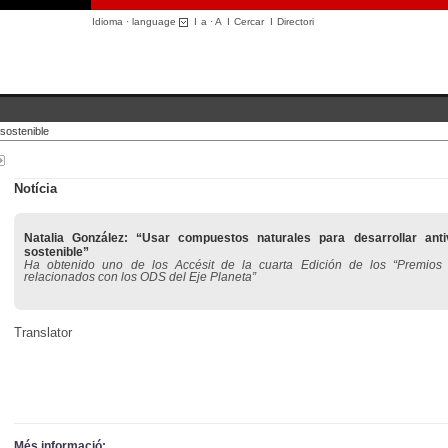
Idioma · language
I
a
·
A
I
Cercar
I
Directori
sostenible
Notícia
Natalia González: “Usar compuestos naturales para desarrollar anti
sostenible”
Ha obtenido uno de los Accésit de la cuarta Edición de los “Premios
relacionados con los ODS del Eje Planeta”
Translator
Més informació: