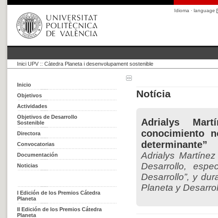
Idioma · language
Inici UPV
::
Càtedra Planeta i desenvolupament sostenible
Inicio
Notícia
Objetivos
Actividades
Objetivos de Desarrollo
Adrialys Mar
Sostenible
conocimiento n
Directora
determinante”
Convocatorias
Adrialys Martíne
Documentación
Desarrollo, esp
Noticias
Desarrollo”, y du
Planeta y Desarrol
I Edición de los Premios Cátedra
Planeta
II Edición de los Premios Cátedra
Planeta