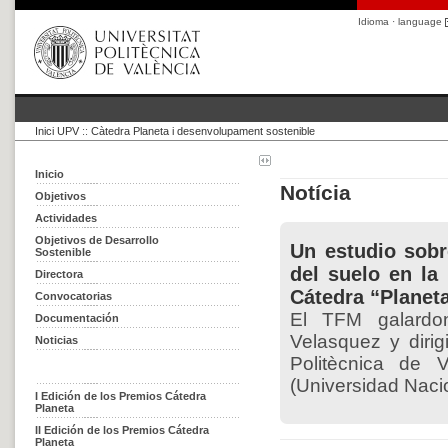
Idioma · language
Inici UPV
::
Càtedra Planeta i desenvolupament sostenible
Inicio
Notícia
Objetivos
Actividades
Objetivos de Desarrollo
Un estudio sobr
Sostenible
del suelo en la
Directora
Cátedra “Planeta
Convocatorias
El TFM galardon
Documentación
Velasquez y dirig
Noticias
Politècnica de 
(Universidad Naci
I Edición de los Premios Cátedra
Planeta
II Edición de los Premios Cátedra
Planeta