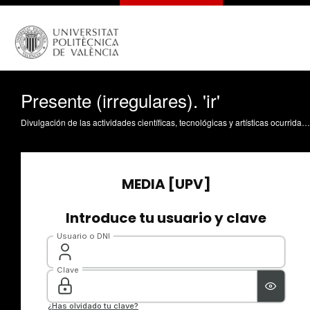
Presente (irregulares). 'ir'
Divulgación de las actividades científicas, tecnológicas y artísticas ocurridas en los tres campus de la UPV