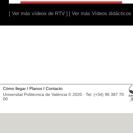
[ Ver más vídeos de RTV ]
[ Ver más Vídeos didácticos 
Cómo llegar
I
Planos
I
Contacto
Universitat Politècnica de València © 2020 · Tel. (+34) 96 387 70
00