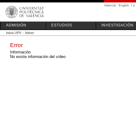
Valencià
·
English
I
a
ADMISIÓN
ESTUDIOS
INVESTIGACIÓN
Inicio UPV
::
Volver
Error
Información
No existe información del vídeo