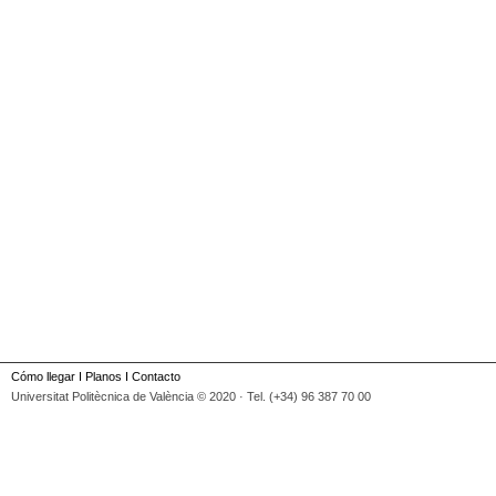
Cómo llegar
I
Planos
I
Contacto
Universitat Politècnica de València © 2020 · Tel. (+34) 96 387 70 00