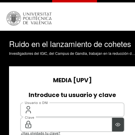
Ruido en el lanzamiento de cohetes
Investigadores del IGIC, del Campus de Gandia, trabajan en la reducción del ruido producido por los cohetes en el momento del lanzamiento, cuyas vibraciones provocan daños en sus equi