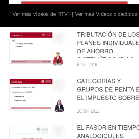
[ Ver más vídeos de RTV ]
[ Ver más Vídeos didácticos 
TRIBUTACIÓN DE LO
PLANES INDIVIDUAL
DE AHORRO
SISTEMÁTICO (PIAS)
6:26 · 2016
EN EL IRPF
CATEGORÍAS Y
GRUPOS DE RENTA 
EL IMPUESTO SOBR
LA RENTA DE LAS
10:38 · 2012
PERSONAS FÍSICAS
EL FASOR EN TIEMP
ANALÓGICO¿ES