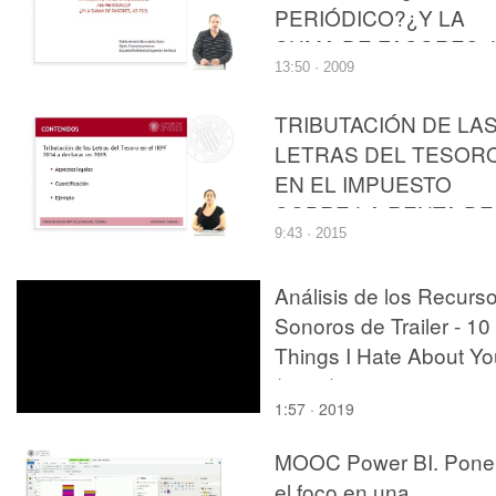
PERIÓDICO?¿Y LA
SUMA DE FASORES, 
13:50 · 2009
ES?
TRIBUTACIÓN DE LA
LETRAS DEL TESOR
EN EL IMPUESTO
SOBRE LA RENTA DE
9:43 · 2015
LAS PERSONAS
FÍSICAS
Análisis de los Recurs
Sonoros de Trailer - 10
Things I Hate About Yo
(1999)
1:57 · 2019
MOOC Power BI. Pone
el foco en una