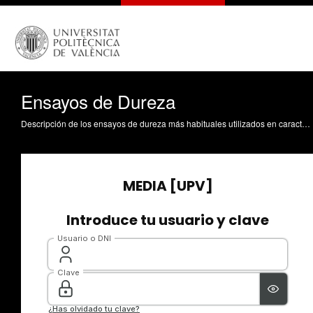
Ensayos de Dureza
Descripción de los ensayos de dureza más habituales utilizados en caracterización de materiales: Rockwell, Brinell, Vickers y Knoop Busquets Mataix, DJ. (2008). Ensayos de Dureza. https://riunet.upv.es/handle/10251/1276