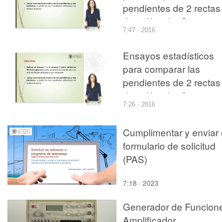
pendientes de 2 rectas
de calibrado: Caso
7:47 · 2016
práctico para varianza
homogéneas
Ensayos estadísticos
para comparar las
pendientes de 2 rectas
de calibrado: Caso
7:26 · 2016
práctico para varianza
NO homogéneas
Cumplimentar y enviar 
formulario de solicitud
(PAS)
7:18 · 2023
Generador de Funcion
Amplificador