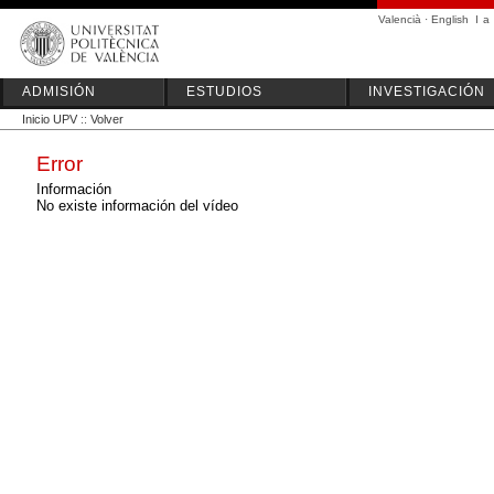
Valencià
·
English
I
a
ADMISIÓN
ESTUDIOS
INVESTIGACIÓN
Inicio UPV
::
Volver
Error
Información
No existe información del vídeo