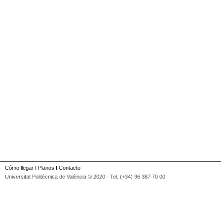
Cómo llegar
I
Planos
I
Contacto
Universitat Politècnica de València © 2020 · Tel. (+34) 96 387 70 00