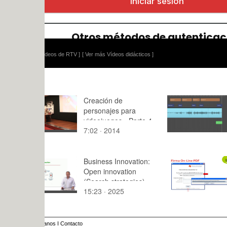
ídeos de RTV ]
[ Ver más Vídeos didácticos ]
Creación de
Manifestaci
personajes para
Relato son
videojuegos - Parte 4
7:02 · 2014
7:04 · 201
Business Innovation:
¿Cómo fir
Open innovation
documento
(Search strategies)
Firma Onl
15:23 · 2025
3:04 · 201
anos
I
Contacto