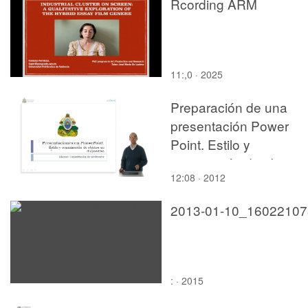
Rcording ARM
11:,0 · 2025
Preparación de una
presentación Power
Point. Estilo y
preparación de objetos
12:08 · 2012
en transparencias.
2013-01-10_16022107
: · 2015