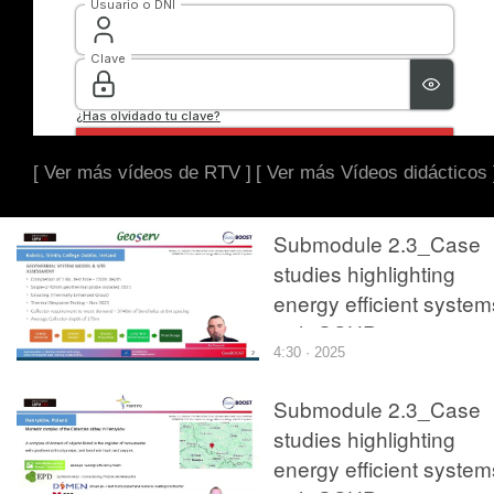
[ Ver más vídeos de RTV ]
[ Ver más Vídeos didácticos 
Submodule 2.3_Case
studies highlighting
energy efficient system
with GSHP
4:30 · 2025
systems__CASE TCD
Rubrics GeoServ v2 Pa
Submodule 2.3_Case
2
studies highlighting
energy efficient system