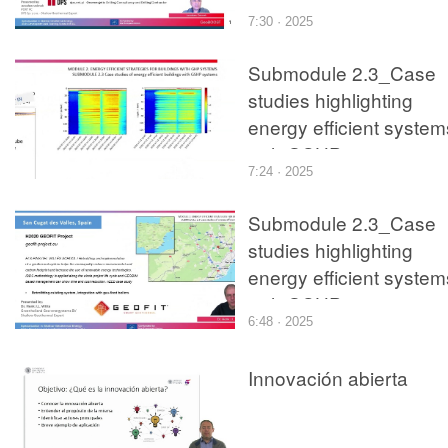
with GSHP
7:30 · 2025
systems__CASE
HENRYKOW-PORTPC
Submodule 2.3_Case
studies highlighting
energy efficient system
with GSHP
7:24 · 2025
systems__CASE
HOOGEZAND
Submodule 2.3_Case
studies highlighting
energy efficient system
with GSHP
6:48 · 2025
systems__CASE
SANCUGAT
Innovación abierta