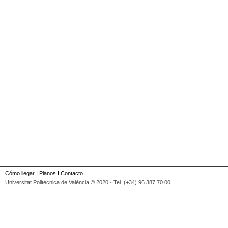
Cómo llegar
I
Planos
I
Contacto
Universitat Politècnica de València © 2020 · Tel. (+34) 96 387 70 00