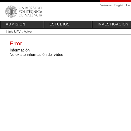
Valencià
·
English
I
a
ADMISIÓN
ESTUDIOS
INVESTIGACIÓN
Inicio UPV
::
Volver
Error
Información
No existe información del vídeo