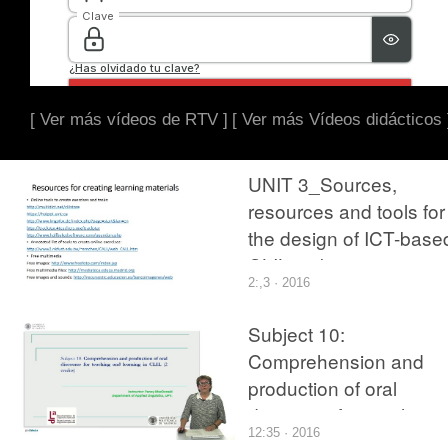
[ Ver más vídeos de RTV ]
[ Ver más Vídeos didácticos 
UNIT 3_Sources,
resources and tools for
the design of ICT-base
CLIL tasks
2:,3 · 2016
Subject 10:
Comprehension and
production of oral
discourse for teaching
12:35 · 2016
and learning in CLIL