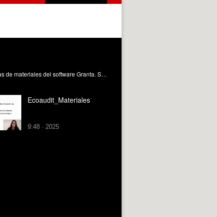
[ES]En este video se presenta cómo se debe trabajar la selección de materiales en Ecoaudit a partir del análisis de las fichas de materiales del software Granta. Se explica la estrutura de análisis, la estructura de selección y vinculación con procesos. Asimismo, se indica la importancia de vincular cada selección con el fin de vida de los materiales. Pacheco-Blanco, Bélgica (2025). Ecoaudit_Materiales. https://riunet.upv.es/handle/10251/221747 DER
Ecoaudit_Materiales
9:48 · 2025