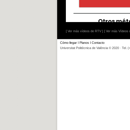
[ Ver más vídeos de RTV ]
[ Ver más Vídeos d
Cómo llegar
I
Planos
I
Contacto
Universitat Politècnica de València © 2020 · Tel. 