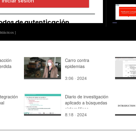
idácticos ]
racción
Carro contra
erdida
epidemias
3:06 · 2024
tegración
Diario de investigación
nal
aplicado a búsquedas
sistemáticas
8:18 · 2024