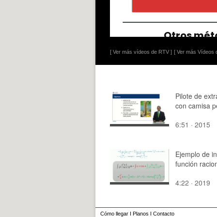
[ Ver más vídeos de RTV ]
[ Ver más Vídeos d
Pilote de ext
con camisa p
6:51 · 2015
Ejemplo de in
función racio
4:22 · 2019
Cómo llegar
I
Planos
I
Contacto