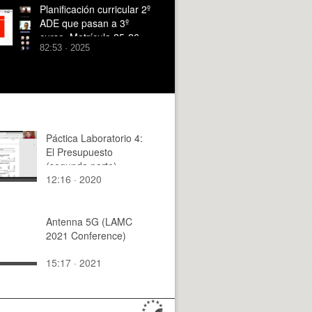
Planificación curricular 2º
ADE que pasan a 3º
curso_Matrícula 25-26
82:53 · 2025
Páctica Laboratorio 4:
El Presupuesto
(segunda parte)
12:16 · 2020
Antenna 5G (LAMC
2021 Conference)
15:17 · 2021