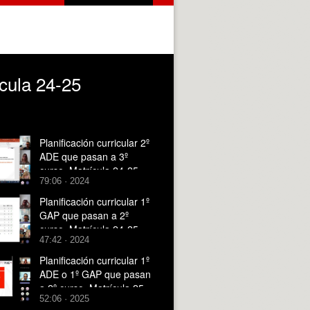
ícula 24-25
Planificación curricular 2º
ADE que pasan a 3º
curso_Matrícula 24-25
79:06 · 2024
Planificación curricular 1º
GAP que pasan a 2º
curso_Matrícula 24-25
47:42 · 2024
Planificación curricular 1º
ADE o 1º GAP que pasan
a 2º curso_Matrícula 25-
52:06 · 2025
26