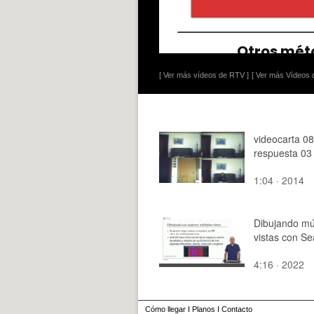
[ Ver más vídeos de RTV ]
[ Ver más Vídeos d
videocarta 08
respuesta 03
1:04 · 2014
Dibujando múl
vistas con S
4:16 · 2022
Cómo llegar
I
Planos
I
Contacto