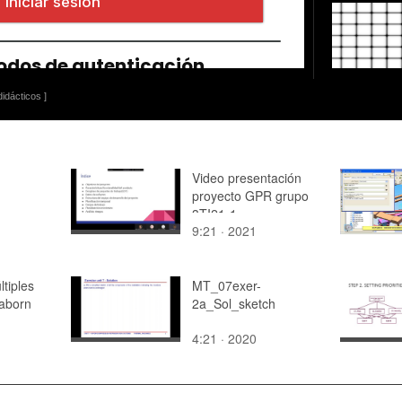
idácticos ]
Video presentación
proyecto GPR grupo
3TI21-1
9:21 · 2021
tiples
MT_07exer-
eaborn
2a_Sol_sketch
4:21 · 2020