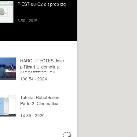
P-EST-08-C2 d t prob izq
3:50 · 2015
HAROUITECTES.Jose
p Ricart Ulldemolins.
"ARQUITECTURA
100:54 · 2024
RECIPROCA".
Tutorial RobotScene
Parte 2: Cinematica
Inversa
14:35 · 2020