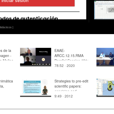
idácticos ]
s de la
EAAE-
magen -
ARCC.12.15.RMA
ía Molina
Parallel Session #01:
78:52 · 2020
Room A
animática
Strategies to pre-edit
ia,
scientific papers:
concision and
9:49 · 2012
:
readability