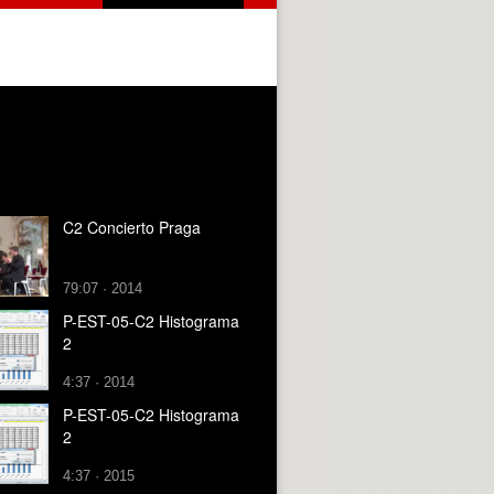
C2 Concierto Praga
79:07 · 2014
P-EST-05-C2 Histograma
2
4:37 · 2014
P-EST-05-C2 Histograma
2
4:37 · 2015