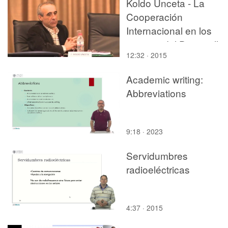
Koldo Unceta - La
Cooperación
Internacional en los
tiempos del Desarrollo
12:32 · 2015
Humano - parte 1 de 4
Academic writing:
Abbreviations
9:18 · 2023
Servidumbres
radioeléctricas
4:37 · 2015