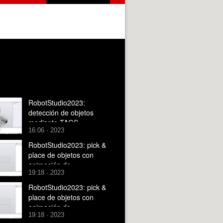
RobotStudio2023:
detección de objetos
mediante TAGS
16:06 · 2023
RobotStudio2023: pick &
place de objetos con
animación de
19:18 · 2023
herramientas mediante
Smart Components
RobotStudio2023: pick &
place de objetos con
animación de
19:18 · 2023
herramientas mediante