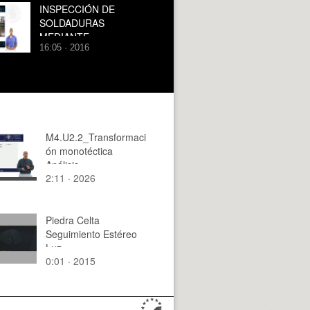
Smart Components
INSPECCIÓN DE
SOLDADURAS
MEDIANTE
16:05 · 2016
ULTRASONIDOS
M4.U2.2_Transformaci
ón monotéctica
Análisis
2:11 · 2026
Piedra Celta
Seguimiento Estéreo
Luz
0:01 · 2015