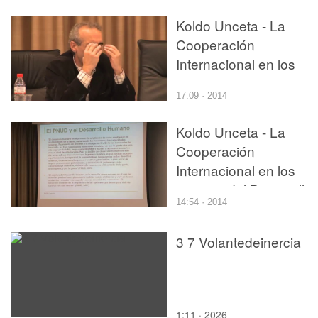
Koldo Unceta - La
Cooperación
Internacional en los
tiempos del Desarrollo
17:09 · 2014
Humano - parte 4 de 4
Koldo Unceta - La
Cooperación
Internacional en los
tiempos del Desarrollo
14:54 · 2014
Humano - parte 3 de 4
3 7 Volantedeinercia
1:11 · 2026