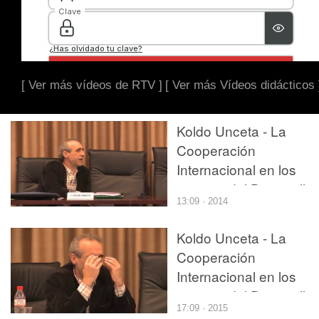
[ Ver más vídeos de RTV ]
[ Ver más Vídeos didácticos 
Koldo Unceta - La
Cooperación
Internacional en los
tiempos del Desarrollo
13:09 · 2014
Humano - parte 2 de 4
Koldo Unceta - La
Cooperación
Internacional en los
tiempos del Desarrollo
17:09 · 2015
Humano - parte 4 de 4