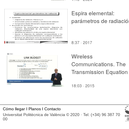
Recommendations for
Producers, Evaluators,
Espira elemental:
and Users of
parámetros de radiació
Methodological Literatu
Reviews
8:37 · 2017
Wireless
Communications. The
Transmission Equation I
18:03 · 2015
Cómo llegar
I
Planos
I
Contacto
Universitat Politècnica de València © 2020 · Tel. (+34) 96 387 70
00