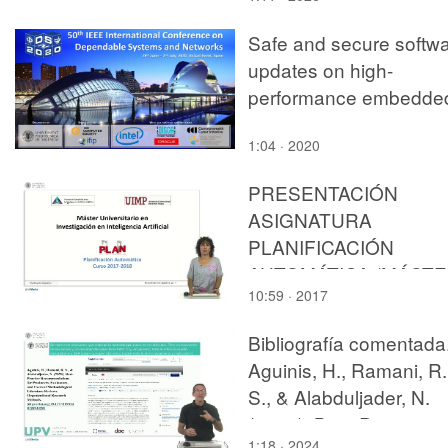
Safe and secure softw
updates on high-
performance embedde
computing systems
1:04 · 2020
PRESENTACIÓN
ASIGNATURA
PLANIFICACIÓN
AUTOMÁTICA (MÁST
10:59 · 2017
AEPIA)
Bibliografía comentada
Aguinis, H., Ramani, R.
S., & Alabduljader, N.
(2020). Best-Practice
1:18 · 2024