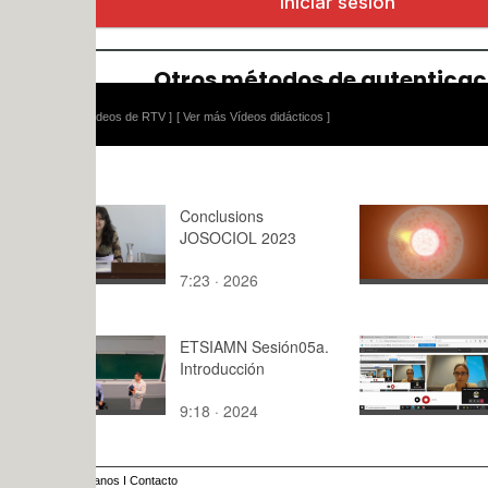
ídeos de RTV ]
[ Ver más Vídeos didácticos ]
Conclusions
VFX - Pavlo
JOSOCIOL 2023
Magera
7:23 · 2026
1:18 · 202
ETSIAMN Sesión05a.
GITI SSEE
Introducción
(T1.4b)
9:18 · 2024
83:15 · 20
anos
I
Contacto