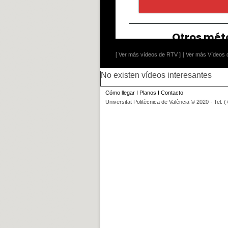
[ Ver más vídeos de RTV ]
[ Ver más Vídeos d
No existen vídeos interesantes
Cómo llegar
I
Planos
I
Contacto
Universitat Politècnica de València © 2020 · Tel. 