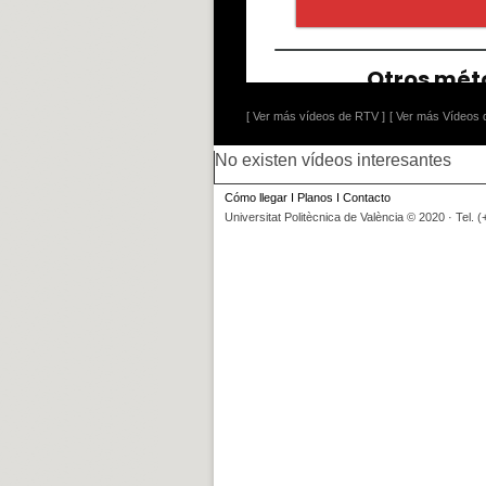
[ Ver más vídeos de RTV ]
[ Ver más Vídeos d
No existen vídeos interesantes
Cómo llegar
I
Planos
I
Contacto
Universitat Politècnica de València © 2020 · Tel. 