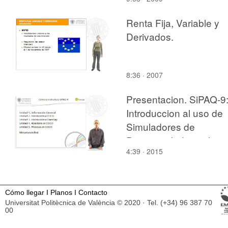
la luz
Renta Fija, Variable y
Derivados.
8:36 · 2007
Presentacion. SiPAQ-9
Introduccion al uso de
Simuladores de
Procesos Industriales
4:39 · 2015
Cómo llegar
I
Planos
I
Contacto
Universitat Politècnica de València © 2020 · Tel. (+34) 96 387 70
00