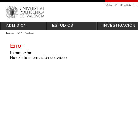
Valencià
·
English
I
a
ADMISIÓN
ESTUDIOS
INVESTIGACIÓN
Inicio UPV
::
Volver
Error
Información
No existe información del vídeo