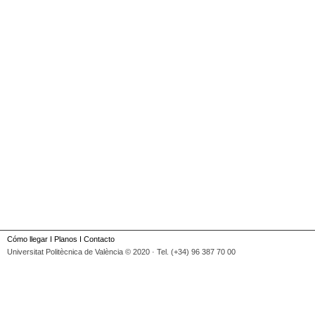
Cómo llegar
I
Planos
I
Contacto
Universitat Politècnica de València © 2020 · Tel. (+34) 96 387 70 00