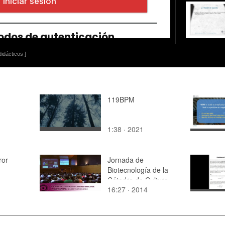
idácticos ]
119BPM
1:38 · 2021
ror
Jornada de
Biotecnología de la
Cátedra de Cultura
16:27 · 2014
Directiva y
Empresarial