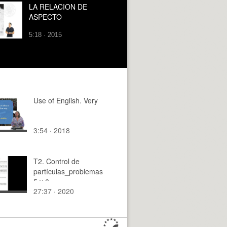
LA RELACION DE
ASPECTO
5:18 · 2015
Use of English. Very
3:54 · 2018
T2. Control de
partículas_problemas
5 y 6
27:37 · 2020