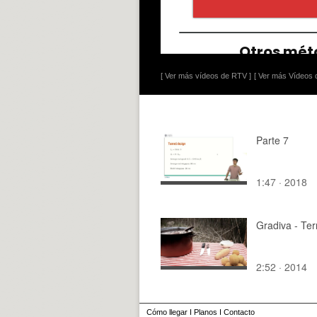
[ Ver más vídeos de RTV ]
[ Ver más Vídeos d
Parte 7
1:47 · 2018
Gradiva - Ter
2:52 · 2014
Cómo llegar
I
Planos
I
Contacto