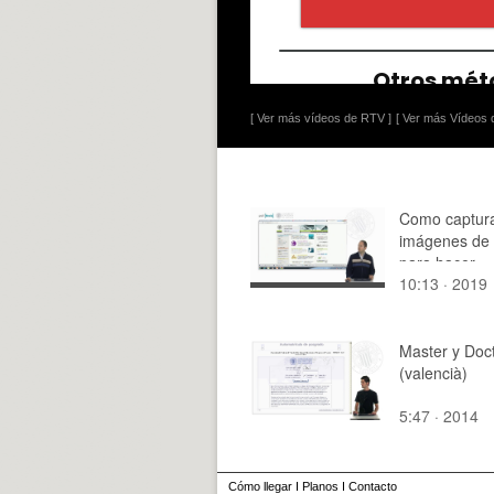
[ Ver más vídeos de RTV ]
[ Ver más Vídeos d
Como captur
imágenes de 
para hacer
10:13 · 2019
presentacion
Master y Doc
(valencià)
5:47 · 2014
Cómo llegar
I
Planos
I
Contacto