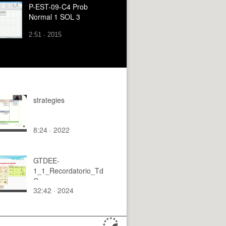
P-EST-09-C4 Prob
Normal 1 SOL 3
2:51 · 2015
strategies
8:24 · 2022
GTDEE-
1_1_Recordatorio_Td
C
32:42 · 2024