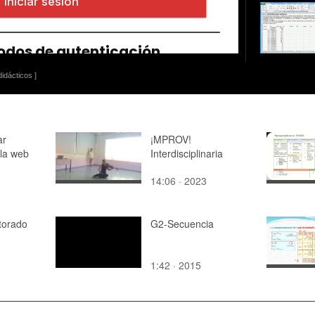
idácticos ]
ar
¡MPROV!
la web
Interdisciplinaria
14:06 · 2023
es
torado
G2-Secuencia
1:42 · 2015