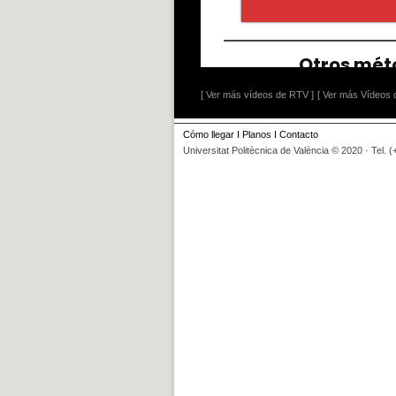
[ Ver más vídeos de RTV ]
[ Ver más Vídeos d
Cómo llegar
I
Planos
I
Contacto
Universitat Politècnica de València © 2020 · Tel. 