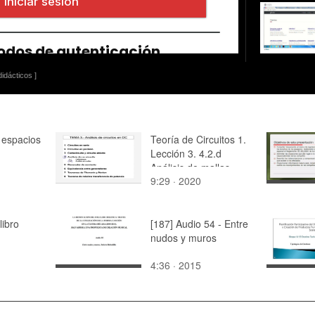
idácticos ]
 espacios
Teoría de Circuitos 1.
Lección 3. 4.2.d
Análisis de mallas
9:29 · 2020
ejercicio alternativa
directa
libro
[187] Audio 54 - Entre
nudos y muros
4:36 · 2015