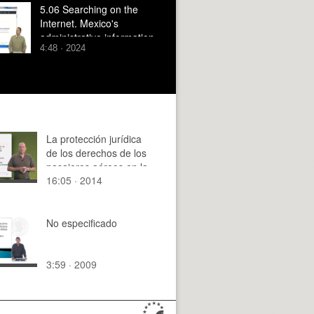
5.06 Searching on the
Internet. Mexico's
administrative information
4:48 · 2024
La protección jurídica
de los derechos de los
pasajeros aéreos en la
16:05 · 2014
UE
No especificado
3:59 · 2009