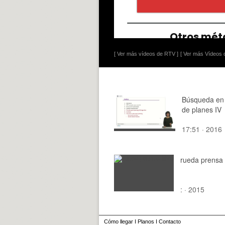
[ Ver más vídeos de RTV ]
[ Ver más Vídeos d
Búsqueda en
de planes IV
17:51 · 2016
rueda prensa 
: · 2015
Cómo llegar
I
Planos
I
Contacto