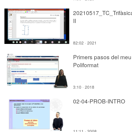
20210517_TC_Trifàsic
II
82:02 · 2021
Primers pasos del meu
Poliformat
3:10 · 2018
02-04-PROB-INTRO
11:11 · 2008