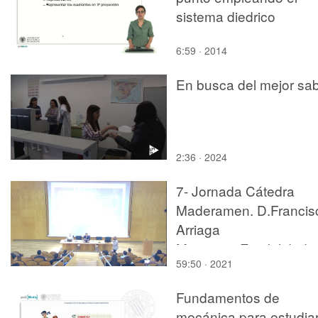
sistema diedrico
6:59 · 2014
En busca del mejor sa
2:36 · 2024
7- Jornada Cátedra
Maderamen. D.Francis
Arriaga
Martitegui.Estabilidad
59:50 · 2021
global y nudos en
estructuras de madera.
Fundamentos de
mecánica para estudia